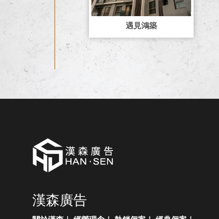
遇見鴻築
漢森廣告