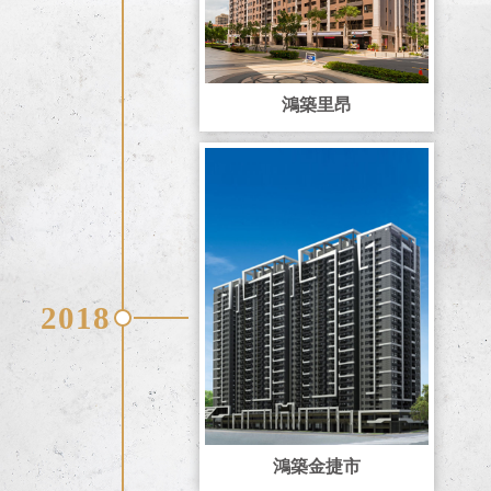
鴻築里昂
2018
鴻築金捷市