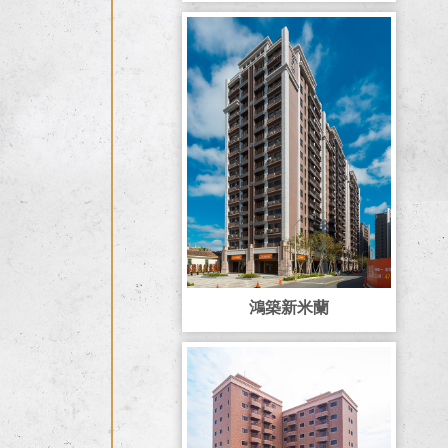
鴻築新米蘭