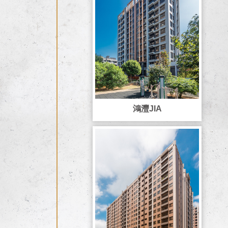
鴻灃JIA