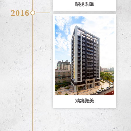
昭揚君匯
2016
鴻築微美