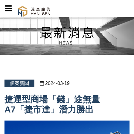
個案新聞
2024-03-19
捷運型商場「錢」途無量
A7「捷市達」潛力勝出