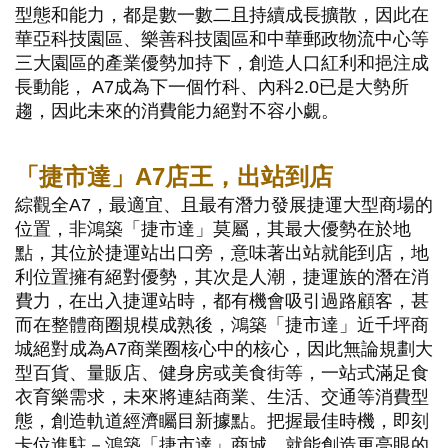
型態和能力，都是數一數二且持續成長擴散，因此在
華亞科技園區、樂善科技園區和中華郵政物流中心等
三大園區的產業優勢加持下，創造人口紅利和挹注成
長動能， A7成為下一個竹科、內科2.0已是大勢所
趨，因此未來的消費能力絕對不容小覷。
「捷市達」A7店王，出站到店
綜觀全A7，最適宜、且最有潛力發展捷運大型商場的
位置，非鴻築「捷市達」莫屬，其最大優勢在於地
點，其位於捷運站出口旁，意味著出站就能到店，地
利位置擁有絕對優勢，其次是人潮，捷運族的潛在消
費力，在出入捷運站時，都有機會吸引過路顧客，甚
而在整體商圈規模成熟後，鴻築「捷市達」近千坪商
城絕對成為A7商業圈核心中的核心，因此無論規劃大
型百貨、量販店、健身房或美食街等，一站式滿足食
衣育樂需求，未來將連結商業、生活、交通等消費型
態，創造軌道經濟矚目新據點。把握最佳時機，即刻
卡位進駐－鴻築「捷市達」商城，就能創造更亮眼的