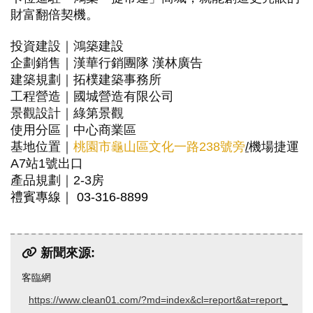
財富翻倍契機。
投資建設｜鴻築建設
企劃銷售｜漢華行銷團隊 漢林廣告
建築規劃
｜
拓樸建築事務所
工程營造
｜
國城營造有限公司
景觀設計
｜
綠第景觀
使用分區
｜
中心商業區
基地位置
｜
桃園市龜山區文化一路238號旁
/
機場捷運
A7站1號出口
產品規劃
｜
2-3房
禮賓專線
｜
03-316-8899
新聞來源:
客臨網
https://www.clean01.com/?md=index&cl=report&at=report_